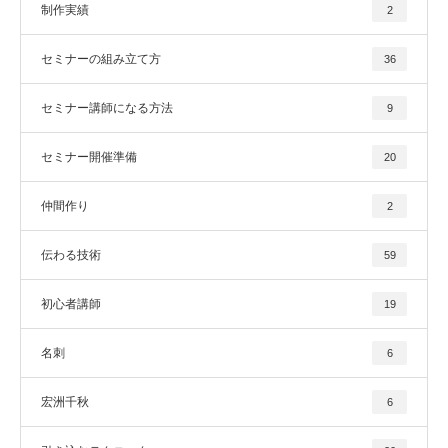
制作実績
2
セミナーの組み立て方
36
セミナー講師になる方法
9
セミナー開催準備
20
仲間作り
2
伝わる技術
59
初心者講師
19
名刺
6
宏洲千秋
6