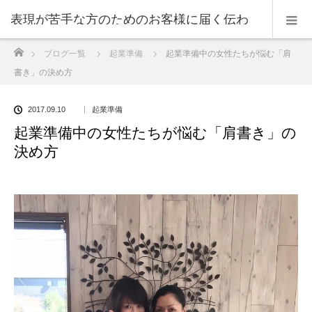
表現が苦手な方のためのお客様に届く伝わ
ホーム
ブログ一覧
起業準備
起業準備中の女性たちが悩む「肩
る表現のコツ
書き」の決め方
2017.09.10
起業準備
起業準備中の女性たちが悩む「肩書き」の
決め方