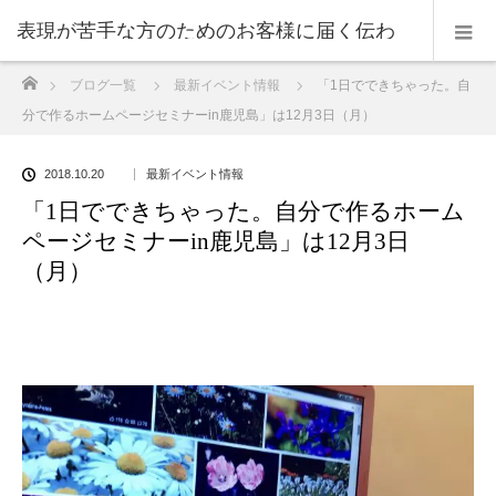
表現が苦手な方のためのお客様に届く伝わ
ホーム
ブログ一覧
最新イベント情報
「1日でできちゃった。自
る表現のコツ
分で作るホームページセミナーin鹿児島」は12月3日（月）
2018.10.20
最新イベント情報
「1日でできちゃった。自分で作るホーム
ページセミナーin鹿児島」は12月3日
（月）