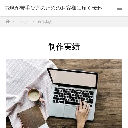
表現が苦手な方のためのお客様に届く伝わ
ホーム
ブログ
制作実績
る表現のコツ
制作実績