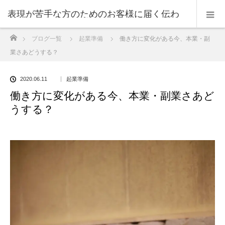
表現が苦手な方のためのお客様に届く伝わ
ホーム
ブログ一覧
起業準備
働き方に変化がある今、本業・副
る表現のコツ
業さあどうする？
2020.06.11
起業準備
働き方に変化がある今、本業・副業さあど
うする？