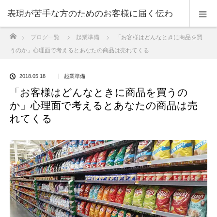
表現が苦手な方のためのお客様に届く伝わ
ホーム
ブログ一覧
起業準備
「お客様はどんなときに商品を買
る表現のコツ
うのか」心理面で考えるとあなたの商品は売れてくる
2018.05.18
起業準備
「お客様はどんなときに商品を買うの
か」心理面で考えるとあなたの商品は売
れてくる