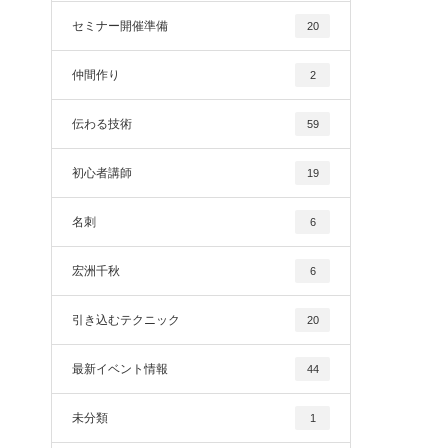
セミナー開催準備
20
仲間作り
2
伝わる技術
59
初心者講師
19
名刺
6
宏洲千秋
6
引き込むテクニック
20
最新イベント情報
44
未分類
1