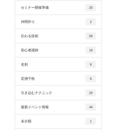
セミナー開催準備
20
仲間作り
2
伝わる技術
59
初心者講師
19
名刺
6
宏洲千秋
6
引き込むテクニック
20
最新イベント情報
44
未分類
1