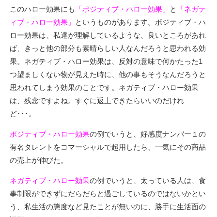
このハロー効果にも
「ポジティブ・ハロー効果」
と
「ネガテ
ィブ・ハロー効果」
というものがあります。ポジティブ・ハ
ロー効果は、私達が理解しているような、良いところがあれ
ば、きっと他の部分も素晴らしい人なんだろうと思われる効
果。ネガティブ・ハロー効果は、反対の意味で何かたった1
つ望ましくない物が見えた時に、他の事もそうなんだろうと
思われてしまう効果のことです。ネガティブ・ハロー効果
は、残念ですよね。すぐに返上できたらいいのだけれ
ど･･･。
ポジティブ・ハロー効果
の例でいうと、好感度ナンバー１の
有名タレントをコマーシャルで起用したら、一気にその商品
の売上が伸びた。
ネガティブ・ハロー効果
の例でいうと、太っている人は、食
事制限ができずにだらだらと過ごしているのではないかとい
う、私生活の態度など見たことが無いのに、勝手に生活面の