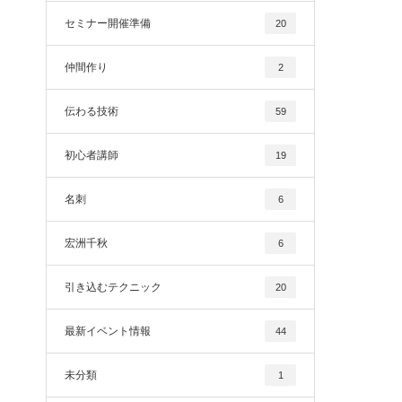
セミナー開催準備
20
仲間作り
2
伝わる技術
59
初心者講師
19
名刺
6
宏洲千秋
6
引き込むテクニック
20
最新イベント情報
44
未分類
1