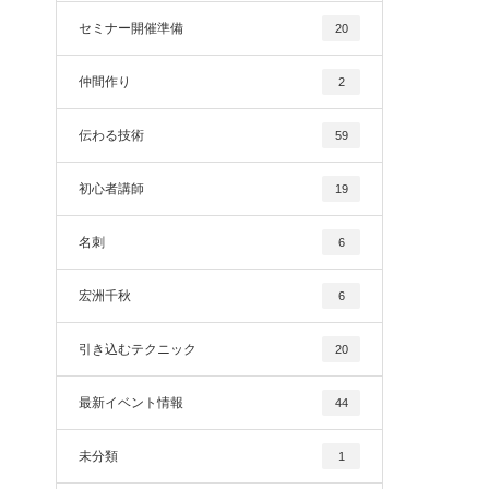
セミナー開催準備
20
仲間作り
2
伝わる技術
59
初心者講師
19
名刺
6
宏洲千秋
6
引き込むテクニック
20
最新イベント情報
44
未分類
1