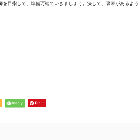
師を目指して、準備万端でいきましょう。決して、裏表があるよう
。
feedly
Pin it