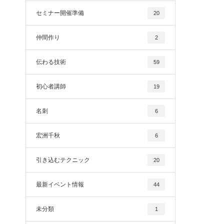
セミナー開催準備
20
仲間作り
2
伝わる技術
59
初心者講師
19
名刺
6
宏洲千秋
6
引き込むテクニック
20
最新イベント情報
44
未分類
1